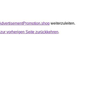
tyAdvertisementPromotion.shop
weiterzuleiten.
u
zur vorherigen Seite zurückkehren
.