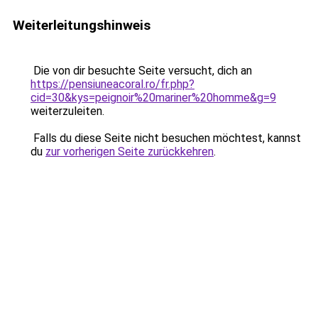
Weiterleitungshinweis
Die von dir besuchte Seite versucht, dich an
https://pensiuneacoral.ro/fr.php?
cid=30&kys=peignoir%20mariner%20homme&g=9
weiterzuleiten.
Falls du diese Seite nicht besuchen möchtest, kannst
du
zur vorherigen Seite zurückkehren
.