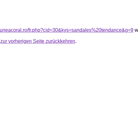
siuneacoral.ro/fr.php?cid=30&kys=sandales%20tendance&g=9
we
u
zur vorherigen Seite zurückkehren
.